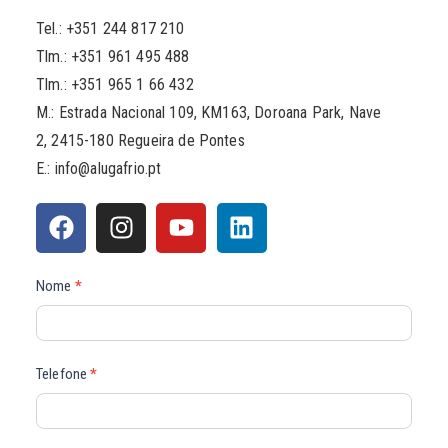
Tel.: +351 244 817 210
Tlm.: +351 961 495 488
Tlm.:
+351 965 1 66 432
M.: Estrada Nacional 109, KM163, Doroana Park, Nave
2, 2415-180 Regueira de Pontes
E.: info@alugafrio.pt
Contact
Nome
*
Us
Telefone
*