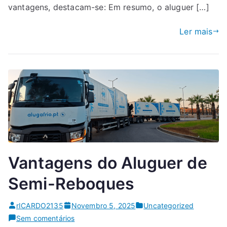
vantagens, destacam-se: Em resumo, o aluguer […]
Ler mais
Vantagens do Aluguer de
Semi-Reboques
rICARDO2135
Novembro 5, 2025
Uncategorized
em
Sem comentários