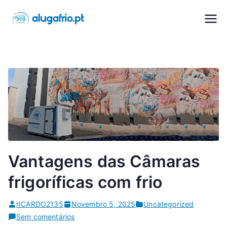
Saltar
para
Alugafrio
Aluguer de Carrinhas com frio
o
conteúdo
Vantagens das Câmaras
frigoríficas com frio
rICARDO2135
Novembro 5, 2025
Uncategorized
em
Sem comentários