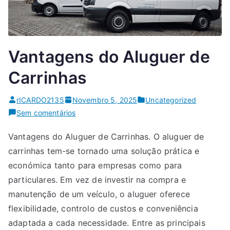
Vantagens do Aluguer de
Carrinhas
rICARDO2135
Novembro 5, 2025
Uncategorized
em
Sem comentários
Vantagens
Vantagens do Aluguer de Carrinhas. O aluguer de
do
carrinhas tem-se tornado uma solução prática e
Aluguer
de
económica tanto para empresas como para
Carrinhas
particulares. Em vez de investir na compra e
manutenção de um veículo, o aluguer oferece
flexibilidade, controlo de custos e conveniência
adaptada a cada necessidade. Entre as principais